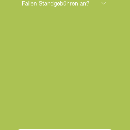
Fallen Standgebühren an?
Der Marktstand kostet 9,-€ den laufenden
Meter plus einmalig eine Bearbeitung
von 7,-€